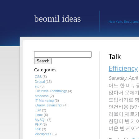
beomil ideas
New York, Seoul and
Search
Talk
for:
Efficiency
Categories
CSS
(5)
Saturday, April
Drupal
(13)
어느 한 비누
etc
(5)
Futuristic Technology
(4)
않아서 문제가
htaccess
(2)
도입하기로 함.
IT Marketing
(3)
jQuery, Javascript
(4)
인건비용 (5
JSP
(2)
러율이 제로가
Linux
(6)
MySQL
(7)
한명이 빈 케
PHP
(5)
벼운 빈 케이스
Talk
(3)
Wordpress
(5)